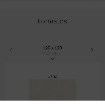
Formatos
120 x 120
47.24 x 47.24
Sand