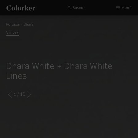
Buscar
Menú
Portada
»
Dhara
Volver
Dhara White + Dhara White
Lines
1
/ 16