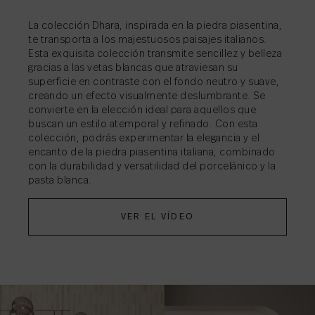
La colección Dhara, inspirada en la piedra piasentina,
COMPARTIR
→
te transporta a los majestuosos paisajes italianos.
COMPARTIR
→
Esta exquisita colección transmite sencillez y belleza
COMPARTIR
COMPARTIR
COMPARTIR
COMPARTIR
→
→
→
→
gracias a las vetas blancas que atraviesan su
COMPARTIR
COMPARTIR
COMPARTIR
COMPARTIR
COMPARTIR
COMPARTIR
COMPARTIR
COMPARTIR
→
→
→
→
→
→
→
→
superficie en contraste con el fondo neutro y suave,
creando un efecto visualmente deslumbrante. Se
COMPARTIR
→
convierte en la elección ideal para aquellos que
buscan un estilo atemporal y refinado. Con esta
colección, podrás experimentar la elegancia y el
encanto de la piedra piasentina italiana, combinado
COMPARTIR
→
con la durabilidad y versatilidad del porcelánico y la
pasta blanca.
VER EL VÍDEO