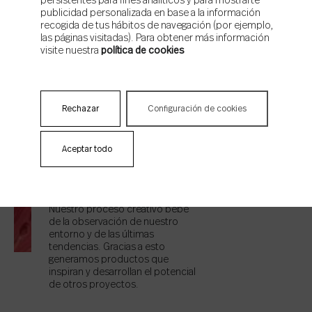
persistentes para fines analíticos y para mostrarte
NUESTROS 3
publicidad personalizada en base a la información
recogida de tus hábitos de navegación (por ejemplo,
PILARES
las páginas visitadas). Para obtener más información
visite nuestra
política de cookies
Rechazar
Configuración de cookies
INSPIRACIÓN
Aceptar todo
Nuestro proceso creativo bebe
de la observación de nuestro
entorno y de las últimas
tendencias. Gracias a esto
generamos productos que
inspiran y desarrollan el potencial
de otros proyectos.