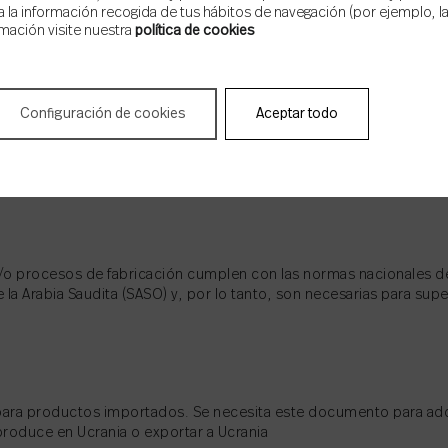
 la información recogida de tus hábitos de navegación (por ejemplo, las
mación visite nuestra
política de cookies
(CCC), vigente desde 2002, pueden ser importados, vendidos y/o u
ertificación obligatoria de China (CCC) son las pruebas de produ
de fábrica (inspección de los fabricantes de productos por parte d
Configuración de cookies
Aceptar todo
 y/o procesos de fabricación cumplen con las normas nacionales de
 la Arabia Saudita (SASO) y, por lo tanto, son necesarias para su
a para productos importados. Se necesita este documento para adqu
produce en Ucrania o exportar a Ucrania