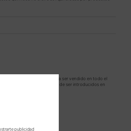
ra la validez del producto para ser vendido en todo el
 empresa son evaluados antes de ser introducidos en
ostrarte publicidad