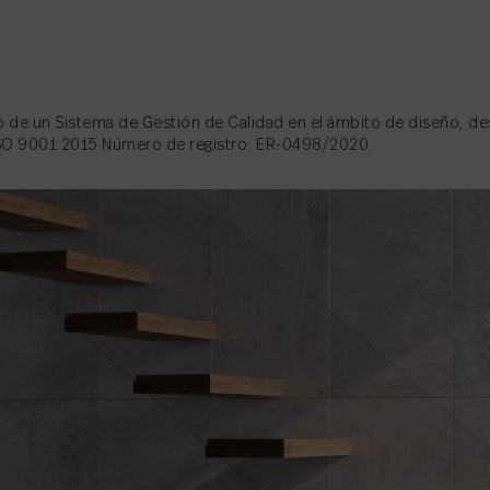
o de un Sistema de Gestión de Calidad en el ámbito de diseño, des
ISO 9001:2015 Número de registro: ER-0498/2020.