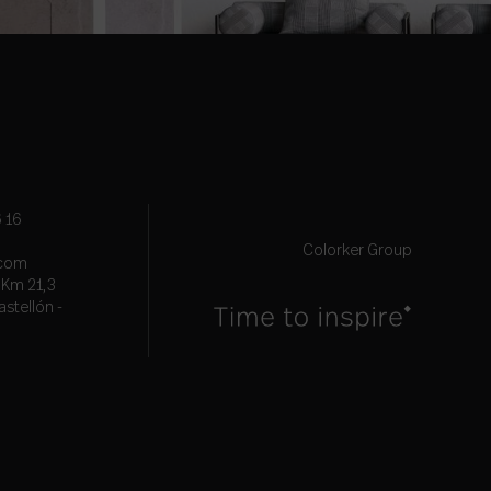
 16
Colorker Group
.com
, Km 21,3
astellón -