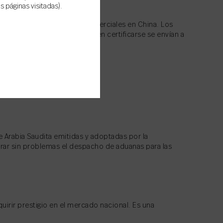
 páginas visitadas).
tilizados en actividades comerciales en China. Los
ctos (los productos que deben certificarse se envían a
e auditores chinos).
 Arabia Saudita emitidas y adoptadas por la
perar sin problemas el despacho de aduanas para las
irir prestigio en el mercado nacional. Es una