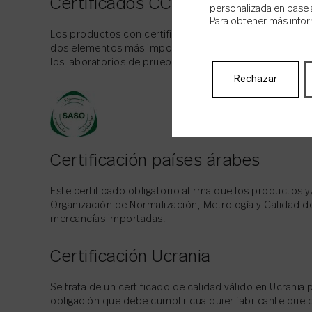
Certificados CCC
personalizada en base a
Para obtener más infor
Los productos con certificación obligatoria de China 
dos elementos más importantes de la certificación de c
los laboratorios de pruebas en China) y las auditorías 
Rechazar
Certificación países árabes
Este certificado obligatorio afirma que los productos
Organización de Normalización, Metrología y Calidad de
mercancías importadas.
Certificación Ucrania
Se trata de un certificado de calidad válido en Ucrani
obligación que debe cumplir cualquier fabricante que 