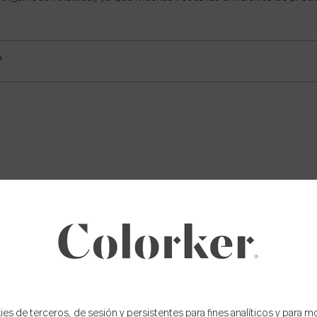
P
a legislación de la UE. Colorker tiene el marcado CE, lo que asegu
Linchestein (AELC) y Turquía. Por tanto los productos de nuestra
ra ser vendidos.
s de terceros, de sesión y persistentes para fines analíticos y para m