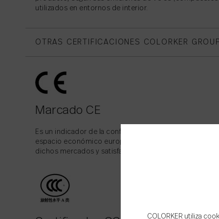
utilizados en entornos de interior.
OTRAS CERTIFICACIONES COLORKER GROU
Marcado CE
Es un indicador de la conformidad de un producto con l
espacio económico europeo (EEE), lslandia, Noruega y 
dichos mercados y satisfacen los requisitos legales pa
COLORKER utiliza cookie