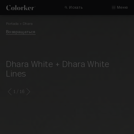
Искать
Меню
Portada
»
Dhara
Возвращаться
Dhara White + Dhara White
Lines
1
/ 16