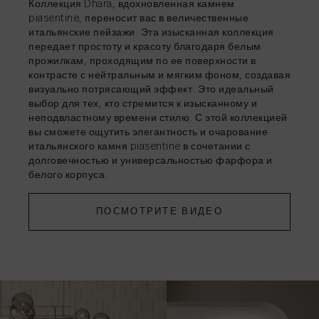
Коллекция Dhara, вдохновленная камнем
ДЕЛИТЬСЯ
→
piasentine, переносит вас в величественные
ДЕЛИТЬСЯ
→
итальянские пейзажи. Эта изысканная коллекция
ДЕЛИТЬСЯ
ДЕЛИТЬСЯ
ДЕЛИТЬСЯ
ДЕЛИТЬСЯ
→
→
→
→
передает простоту и красоту благодаря белым
ДЕЛИТЬСЯ
ДЕЛИТЬСЯ
ДЕЛИТЬСЯ
ДЕЛИТЬСЯ
ДЕЛИТЬСЯ
ДЕЛИТЬСЯ
ДЕЛИТЬСЯ
ДЕЛИТЬСЯ
→
→
→
→
→
→
→
→
прожилкам, проходящим по ее поверхности в
контрасте с нейтральным и мягким фоном, создавая
ДЕЛИТЬСЯ
→
визуально потрясающий эффект. Это идеальный
выбор для тех, кто стремится к изысканному и
неподвластному времени стилю. С этой коллекцией
вы сможете ощутить элегантность и очарование
ДЕЛИТЬСЯ
→
итальянского камня piasentine в сочетании с
долговечностью и универсальностью фарфора и
белого корпуса.
ПОСМОТРИТЕ ВИДЕО