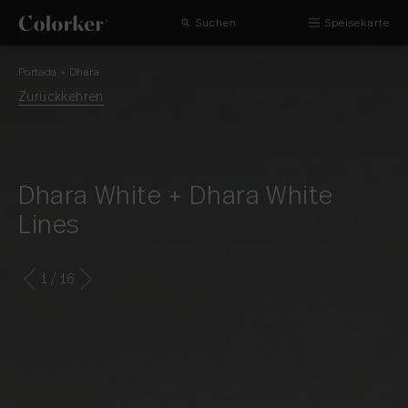
Suchen
Speisekarte
Portada
»
Dhara
Zurückkehren
Dhara White + Dhara White
Lines
1
/ 16