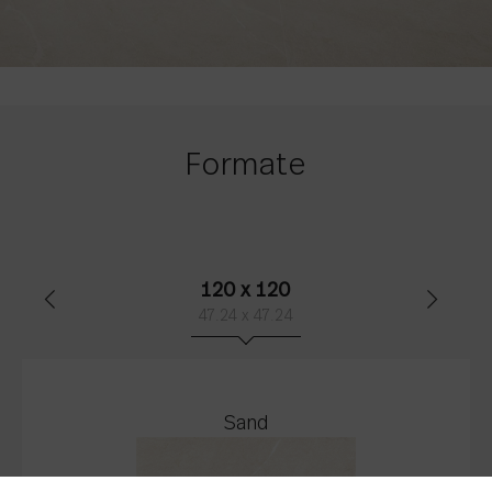
Formate
120 x 120
47.24 x 47.24
Sand