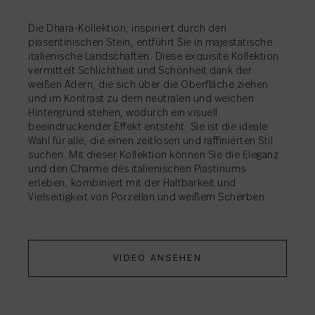
Die Dhara-Kollektion, inspiriert durch den
AKTIE
→
piasentinischen Stein, entführt Sie in majestätische
AKTIE
→
italienische Landschaften. Diese exquisite Kollektion
AKTIE
AKTIE
AKTIE
AKTIE
→
→
→
→
vermittelt Schlichtheit und Schönheit dank der
AKTIE
AKTIE
AKTIE
AKTIE
AKTIE
AKTIE
AKTIE
AKTIE
→
→
→
→
→
→
→
→
weißen Adern, die sich über die Oberfläche ziehen
und im Kontrast zu dem neutralen und weichen
AKTIE
→
Hintergrund stehen, wodurch ein visuell
beeindruckender Effekt entsteht. Sie ist die ideale
Wahl für alle, die einen zeitlosen und raffinierten Stil
suchen. Mit dieser Kollektion können Sie die Eleganz
AKTIE
→
und den Charme des italienischen Piastinums
erleben, kombiniert mit der Haltbarkeit und
Vielseitigkeit von Porzellan und weißem Scherben.
VIDEO ANSEHEN