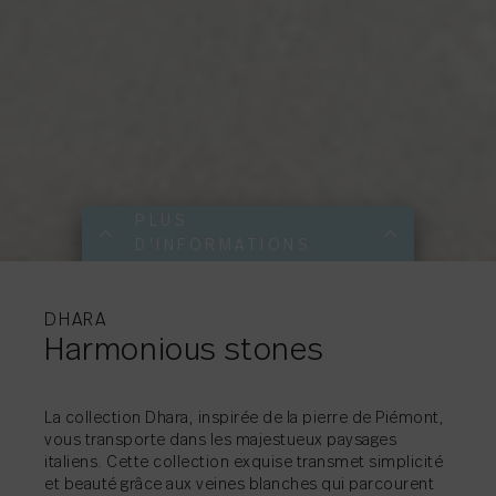
PLUS
D'INFORMATIONS
PLUS
PLUS
PLUS
PLUS
PLUS
PLUS
PLUS
PLUS
PLUS
PLUS
PLUS
PLUS
PLUS
PLUS
PLUS
D'INFORMATIONS
D'INFORMATIONS
D'INFORMATIONS
D'INFORMATIONS
D'INFORMATIONS
D'INFORMATIONS
D'INFORMATIONS
D'INFORMATIONS
D'INFORMATIONS
D'INFORMATIONS
D'INFORMATIONS
D'INFORMATIONS
D'INFORMATIONS
D'INFORMATIONS
D'INFORMATIONS
DHARA
Harmonious stones
La collection Dhara, inspirée de la pierre de Piémont,
PARTAGER
→
vous transporte dans les majestueux paysages
PARTAGER
→
italiens. Cette collection exquise transmet simplicité
PARTAGER
PARTAGER
PARTAGER
PARTAGER
→
→
→
→
et beauté grâce aux veines blanches qui parcourent