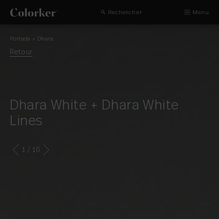
Rechercher
Menu
Portada
»
Dhara
Retour
Dhara White + Dhara White
Lines
1
/ 16