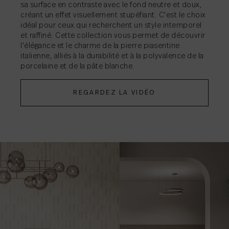
PARTAGER
PARTAGER
PARTAGER
PARTAGER
PARTAGER
PARTAGER
PARTAGER
PARTAGER
→
→
→
→
→
→
→
→
sa surface en contraste avec le fond neutre et doux,
créant un effet visuellement stupéfiant. C'est le choix
PARTAGER
→
idéal pour ceux qui recherchent un style intemporel
et raffiné. Cette collection vous permet de découvrir
l'élégance et le charme de la pierre piasentine
italienne, alliés à la durabilité et à la polyvalence de la
PARTAGER
→
porcelaine et de la pâte blanche.
REGARDEZ LA VIDÉO