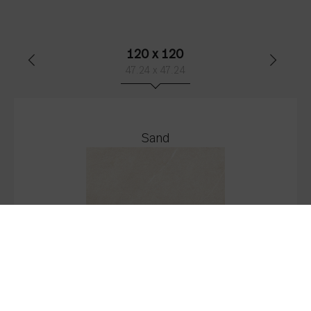
120 x 120
47.24 x 47.24
Sand
Stock:
639.36
M2