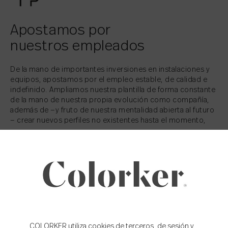
Apostamos por
nuestros empleados
De la mano de importantes inversiones en instalaciones y
equipos, apostamos por el empleo estable, de calidad e
indefinido. Ampliamos nuestra plantilla de forma constante
de la mano de nuestra propia evolución como compañía,
además de —y fruto de nuestra mentalidad abierta al futuro
— crear nuevos perfiles no existentes hasta el momento,
Nuestra política de empleo es coherente con nuestro Plan
Estratégico, donde la premisa principal es el crecimiento,
basado en el respeto a los valores sobre los que se asienta
la cultura de Colorker Group: ética, profesionalidad y
trabajo en equipo.
Tanto son las personas para nosotros, que buscamos
continuamente la satisfacción laboral de todos nuestros
empleados, mediante la formación, su desarrollo
profesional, medidas de conciliación, seguros de vida y
COLORKER utiliza cookies de terceros, de sesión y