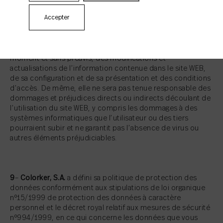
être installés sur celui-ci.
Accepter
8
–
Colorker, S.A.
se réserve le droit d’effectuer, à tout
moment et sans préavis, des modifications et
actualisations de l’information contenue dans le site WEB,
de sa configuration et de sa présentation et des conditions
d’accès. De même, elle ne sera pas tenue responsable des
dommages et préjudices directs ou indirects découlant de
l’utilisation du site WEB, y compris les dommages à des
systèmes informatiques que l’utilisateur ou des tiers
pourraient subir et ne garantit pas l’absence de virus ou
autres éléments préjudiciables.
9
–
Colorker, S.A.
a défini sa politique de protection des
données conformément aux stipulations de loi organique
nº15/1999 de protection des données à caractère
personnel et le décret royal relatif aux mesures de sécurité
nº994/1999, en ce qui concerne les données que vous