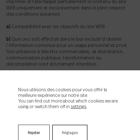
imprimer et télécharger partiellement le contenu du site
WEB uniquement et exclusivement dans le plein respect
des conditions suivantes :
a)
Compatibilité avec les objectifs du site WEB.
b)
Que ceci soit effectué dans le but exclusif d’obtenir
l’information contenue pour un usage personnel et privé.
Son utilisation à des fins commerciales, sa distribution,
communication publique, transformation ou
décompilation sont strictement interdites.
c)
Qu’aucun des contenus du site WEB ne soit modifié.
d)
Qu’aucun graphique, icône ou image disponible sur le
Nous utilisons des cookies pour vous offrir la
site WEB ne soit utilisé, copié ou distribué séparément du
meilleure expérience sur notre site.
You can find out more about which cookies we are
texte ou du reste des images qui les accompagnent.
using or switch them off in
settings
.
7
– L’utilisateur du site WEB n’est pas autorisé à supprimer,
modifier, esquiver ou manipuler n’importe lequel des
Rejeter
Réglages
dispositifs de protection ou systèmes de sécurité pouvant