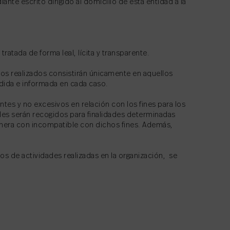
ante escrito dirigido al domicilio de esta entidad a la
atada de forma leal, lícita y transparente.
tos realizados consistirán únicamente en aquellos
ndida e informada en cada caso.
es y no excesivos en relación con los fines para los
les serán recogidos para finalidades determinadas
manera con incompatible con dichos fines. Además,
os de actividades realizadas en la organización, se