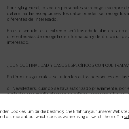
Por regla general, los datos personales se recogen siempre di
determinadas excepciones, los datos pueden ser recogidos a 
diferentes del interesado.
En este sentido, este extremo será trasladado al interesado a 
diferentes vías de recogida de información y dentro de un pla
interesado.
¿CON QUÉ FINALIDAD Y CASOS ESPECÍFICOS CON QUE TRATA
En términos generales, se tratan los datos personales con las s
o Newsletters: cuando se haya autorizado previamente, por 
cualquier otro medio electrónico o físico, presente o futuro, 
como remitir el boletín de noticias de la página web. Estas c
alguna de las empresas del grupo del Responsable, relacionad
nden Cookies, um dir die bestmögliche Erfahrung auf unserer Website 
colaboradores o proveedores con los que se haya alcanzado 
ind out more about which cookies we are using or switch them off in
se
terceros nunca tendrán acceso a los datos personales.