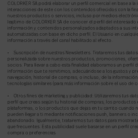
COLORKER SA podrá elaborar un perfil comercial en base a la in
interacciones de este con los contenidos ofrecidos con la fin
nuestros productos o servicios, incluso por medios electrónico
legítimo de COLORKER SA de conocer el perfil del interesado 
información y contenidos personalizados adaptados a sus int
automatizadas con base en dicho perfil. El Usuario en cualqu
información a través del canal habilitado al efecto.
• Suscripción de nuestras Newsletters. Trataremos tus datos 
personalizada sobre nuestros productos, promociones, ofert
socios. Para llevar a cabo esta finalidad elaboramos un perfil 
información que te remitimos, adecuándose a los gustos y p
navegación, historial de compras, o incluso, de la informació
tecnologías similares (para más información sobre el uso de co
• Otros fines de marketing y publicidad: Utilizaremos tus dat
perfil que creas según tu historial de compras, los productos
plataformas, o los productos que dejas en tu carrito cuando n
pueden llegar a ti mediante notificaciones push, banners o inc
abandonado. Igualmente, trataremos tus datos para mostrarte 
que frecuentes. Esta publicidad suele basarse en un perfil cre
compra o preferencias