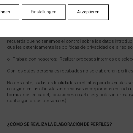
o Contacto: Con la finalidad de dar respuesta a tu solicitud,
se corresponden con los datos de contacto (email) y los dato
nos comunique, así como responder a las solicitudes de info
ehnen
Einstellungen
Akzeptieren
se ofrecen o cualquier tipo de petición que sea realizada por 
contacto que se ponen a su disposición
Cuando utilice las redes sociales para transmitirnos las consul
recuerda que no tenemos el control sobre los datos introduc
que lea detenidamente las políticas de privacidad de la red so
o Trabaja con nosotros: Realizar procesos internos de selec
Con los datos personales recabados no se elaboraran perfiles 
No obstante, todas las finalidades explícitas para las cuales s
recogido en las cláusulas informativas incorporadas en cada u
formularios en papel, locuciones o carteles y notas informat
contengan datos personales).
¿CÓMO SE REALIZA LA ELABORACIÓN DE PERFILES?