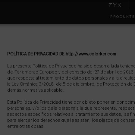
PRODUKT
KOLLEKTIONEN
INSIDE
EFFEK
UMWEL
COLORKER
POLÍTICA DE PRIVACIDAD DE http://www.colorker.com
La presente Política de Privacidad ha sido desarrollada teni
del Parlamento Europeo y del consejo del 27 de abril de 2016 re
que respecta al tratamiento de datos personales y a la circul
la Ley Orgánica 3/2018, de 5 de diciembre, de Protección de 
RICHTLINIEN FÜR
demás normativa aplicable.
INTEGRIERTES
FARBE
FORMA
MANAGEMENT
Esta Política de Privacidad tiene por objeto poner en conocimi
personales, y/o los de la persona a la que representa, respec
aspectos específicos relativos al tratamiento sus datos, las f
para ejercer los derechos que le asisten, los plazos de conse
entre otras cosas.