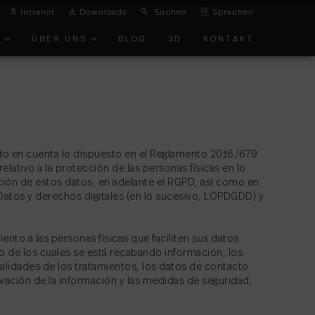
Intranet
Downloads
Suchen
DE
Sprachen
E
ÜBER UNS
BLOG
3D
KONTAKT
T
TMANAGEMENT
endo en cuenta lo dispuesto en el Reglamento 2016/679
lativo a la protección de las personas físicas en lo
ación de estos datos, en adelante el RGPD, así como en
Datos y derechos digitales (en lo sucesivo, LOPDGDD) y
T
ento a las personas físicas que faciliten sus datos
to de los cuales se está recabando información, los
inalidades de los tratamientos, los datos de contacto
rvación de la información y las medidas de seguridad,