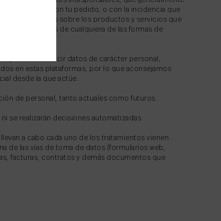
 trataremos los datos indispensables, que generalmente
s relacionados con tu pedido, o con la incidencia que
rmación recibidas sobre los productos y servicios que
el usuario a través de cualquiera de las formas de
tas, evite introducir datos de carácter personal,
idos en estas plataformas, por lo que aconsejamos
cial desde la que actúe.
ción de personal, tanto actuales como futuros.
ni se realizarán decisiones automatizadas.
e llevan a cabo cada uno de los tratamientos vienen
na de las vías de toma de datos (formularios web,
ivas, facturas, contratos y demás documentos que