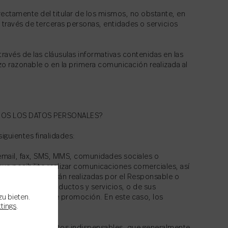
rectamente del titular de los mismos, no obstante, en
través de terceras personas, entidades o servicios
través de las cláusulas informativas contenidas en las
zo razonable o en la primera comunicación realizada al
MOS LOS DATOS PERSONALES?
iguientes finalidades:
email, fax, SMS, MMS, comunidades sociales o
que posibilite realizar comunicaciones comerciales, así
omunicaciones serán realizadas por el Responsable o
as sobre sus productos y servicios, o de sus
zu bieten.
algún acuerdo de promoción. En este caso, los
ttings
.