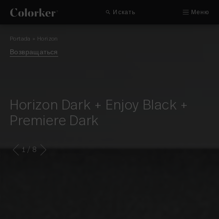
Искать
Меню
Portada
»
Horizon
Возвращаться
Horizon Dark + Enjoy Black +
Premiere Dark
1
/ 8