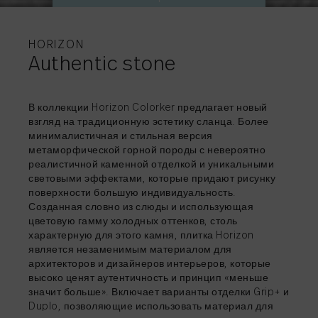
ДОПОЛНИТЕЛЬНА
ДОПОЛНИТЕЛЬНА
ДОПОЛНИТЕЛЬНА
ДОПОЛНИТЕЛЬНА
ДОПОЛНИТЕЛЬНА
ДОПОЛНИТЕЛЬНА
ДОПОЛНИТЕЛЬНА
ИНФОРМАЦИЯ
ИНФОРМАЦИЯ
ИНФОРМАЦИЯ
ИНФОРМАЦИЯ
ИНФОРМАЦИЯ
ИНФОРМАЦИЯ
ИНФОРМАЦИЯ
HORIZON
Authentic stone
В коллекции Horizon Colorker предлагает новый
ДЕЛИТЬСЯ
→
взгляд на традиционную эстетику сланца. Более
минималистичная и стильная версия
ДЕЛИТЬСЯ
ДЕЛИТЬСЯ
ДЕЛИТЬСЯ
→
→
→
ДЕЛИТЬСЯ
→
метаморфической горной породы с невероятно
ДЕЛИТЬСЯ
ДЕЛИТЬСЯ
ДЕЛИТЬСЯ
→
→
→
реалистичной каменной отделкой и уникальными
световыми эффектами, которые придают рисунку
поверхности большую индивидуальность.
Созданная словно из слюды и использующая
цветовую гамму холодных оттенков, столь
характерную для этого камня, плитка Horizon
является незаменимым материалом для
архитекторов и дизайнеров интерьеров, которые
высоко ценят аутентичность и принцип «меньше
значит больше». Включает варианты отделки Grip+ и
Duplo, позволяющие использовать материал для