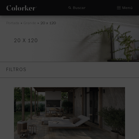
Buscar
Menú
Portada
»
Grande
»
20 x 120
20 X 120
FILTROS