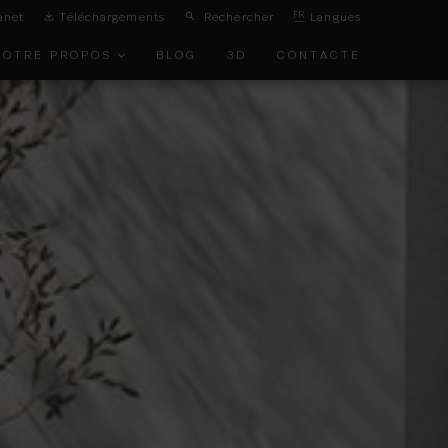
anet
Téléchargements
Rechercher
FR
Langues
NOTRE PROPOS
BLOG
3D
CONTACTE
ON DE
IRONNEMENT
TS