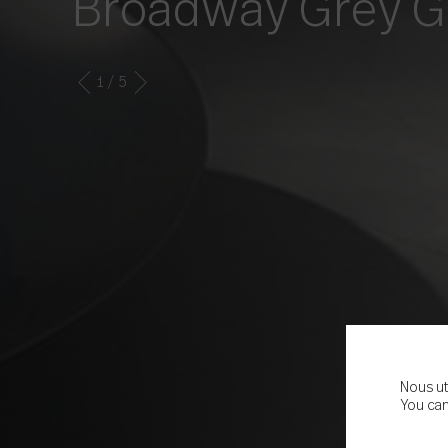
Broadway Grey G
1
/ 5
Nous ut
You can