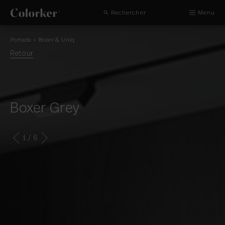
Rechercher
Menu
Portada
»
Boxer & Uniq
Retour
Boxer Grey
1
/ 6