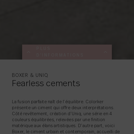
PLUS
D'INFORMATIONS
PLUS
PLUS
PLUS
PLUS
PLUS
D'INFORMATIONS
D'INFORMATIONS
D'INFORMATIONS
D'INFORMATIONS
D'INFORMATIONS
BOXER & UNIQ
Fearless cements
PARTAGER
→
La fusion parfaite naît de l’équilibre. Colorker
présente un ciment qui offre deux interprétations.
Côté revêtement, création d’Uniq, une série en 4
PARTAGER
PARTAGER
PARTAGER
PARTAGER
→
→
→
→
couleurs équilibrées, relevées par une finition
matérique aux élans artistiques. D’autre part, voici
Boxer, le ciment urbain et contemporain, accueilli de