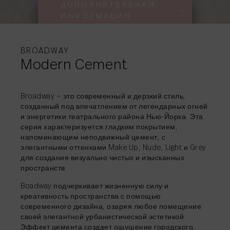
ДОПОЛНИТЕЛЬНАЯ
ИНФОРМАЦИЯ
ДОПОЛНИТЕЛЬНА
ДОПОЛНИТЕЛЬНА
ДОПОЛНИТЕЛЬНА
ДОПОЛНИТЕЛЬНА
ИНФОРМАЦИЯ
ИНФОРМАЦИЯ
ИНФОРМАЦИЯ
ИНФОРМАЦИЯ
BROADWAY
Modern Cement
ДЕЛИТЬСЯ
→
Broadway — это современный и дерзкий стиль,
созданный под впечатлением от легендарных огней
и энергетики театрального района Нью-Йорка. Эта
ДЕЛИТЬСЯ
ДЕЛИТЬСЯ
ДЕЛИТЬСЯ
→
→
→
серия характеризуется гладким покрытием,
напоминающим неподвижный цемент, с
элегантными оттенками Make Up, Nude, Light и Grey
для создания визуально чистых и изысканных
ДЕЛИТЬСЯ
→
пространств.
Boadway подчеркивает жизненную силу и
креативность пространства с помощью
современного дизайна, озаряя любое помещение
своей элегантной урбанистической эстетикой.
Эффект цемента создает ощущение городского,