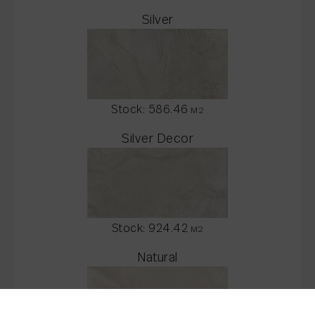
Silver
Stock:
586.46
M2
Silver Decor
Stock:
924.42
M2
Natural