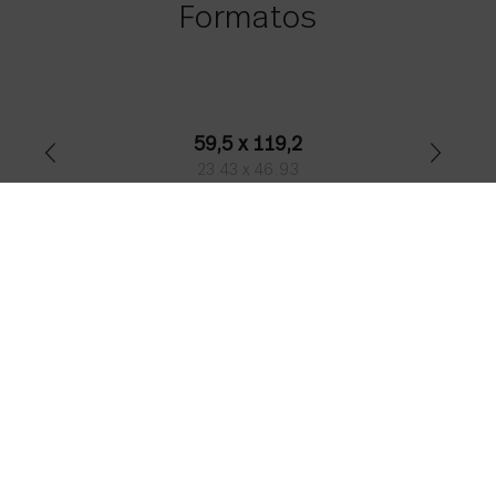
Formatos
59,5 x 119,2
23.43 x 46.93
White Matt
Stock:
1013.88
M2