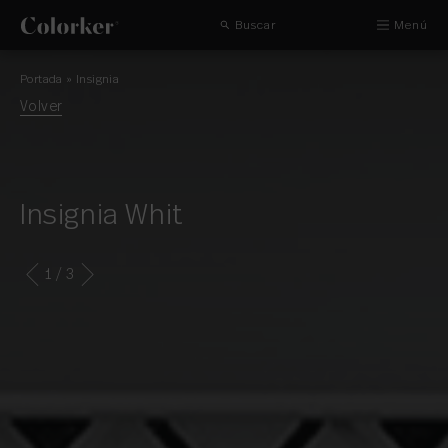
Buscar
Menú
Portada
»
Insignia
Volver
Insignia Whit
1
/ 3