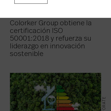
11/09/2025
Colorker Group obtiene la
certificación ISO
50001:2018 y refuerza su
liderazgo en innovación
sostenible
CORPORATE