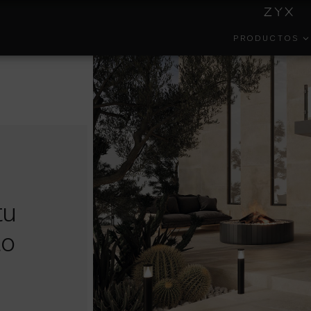
PRODUCTOS
INSIDE
COLECCIONES
GESTIÓN
EFECT
COLORKER
AMBIENTAL
tu
PORTAL DEL
COLOR
FORMA
EMPLEADO
to