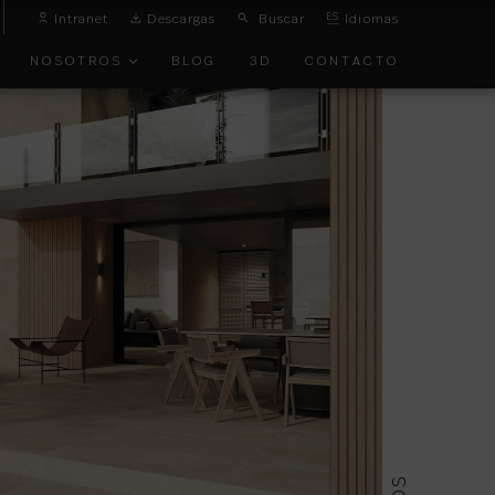
Intranet
Descargas
Buscar
ES
Idiomas
NOSOTROS
BLOG
3D
CONTACTO
O
VANGUARDIA
TOS