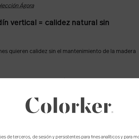
lección Ágora
n vertical = calidez natural sin
nes quieren calidez sin el mantenimiento de la madera
a pared para dirigir la atención hacia arriba.
la sensación de amplitud horizontal.
paralelas al lado más largo para alargar visualmente el
 detalles blancos = estilo mediterráne
s de terceros, de sesión y persistentes para fines analíticos y para m