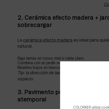
Co
2. Cerámica efecto madera + jardí
sobrecargar
La
cerámica efecto madera
es ideal para quie
natural.
Elige lamas en tonos miel o roble claro.
Combina con un jardín vertical o celosía vegetal en un
Muebles bajos en blanco o madera natural completan 
Tip: la dirección de las lamas influye. Colócalas 
espacio.
3. Pavimento porcelánico beige +
atemporal
COLORKER utiliza cookie