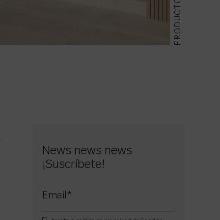
PRODUCTOS
a
News news news
¡Suscríbete!
r
Email
*