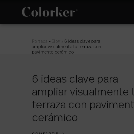
NOVEDADES
FILOSOFÍA
Portada
»
Blog
»
6 ideas clave para
ampliar visualmente tu terraza con
pavimento cerámico
6 ideas clave para
ampliar visualmente 
ESPACIO
POLÍTICA DE
GESTIÓN
INTEGRADA
terraza con pavimen
cerámico