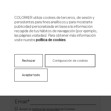
Las nuevas colecciones de Colorker para 2025 están diseñadas
para responder a las tendencias más actuales, combinando
COLORKER utiliza cookies de terceros, de sesión y
persistentes para fines analíticos y para mostrarte
texturas innovadoras y diseños atemporales. ¡Descúbrelas y
publicidad personalizada en base a la información
lleva la esencia de la piedra y la madera a tus proyectos con la
recogida de tus hábitos de navegación (por ejemplo,
mejor calidad!
las páginas visitadas). Para obtener más información
visite nuestra
política de cookies
Rechazar
Configuración de cookies
Aceptar todo
News news news ¡Suscríbete!
Email
*
Acepto la
política de privacidad
de Colorker