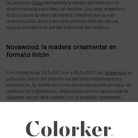
La colección
Oasis
reinterpreta la calidez del roble con un
diseño tranquilo pero lleno de carácter. Sus vetas elegantes y
nudos suaves aportan naturalidad, mientras que su sutil
destonificación dentro del listón permite disfrutar de una
riqueza cromática sin perder la armonía del conjunto.
Novawood: la madera ornamental en
formato listón
Con formatos de 29,5×59,5 cm y 59,5×119,2 cm,
Novawood
se
posiciona como una solución versátil para revestimientos y
pavimentos. Su diseño en forma de listones aporta un toque de
sofisticación y dinamismo, ideal para proyectos que buscan la
elegancia natural de la madera con un acabado ornamental
distintivo.
Transforma tus espacios con Colorker