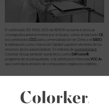
El certificado ISO 9001:2015 de AENOR se suma a otros ya
conseguidos anteriormente por el Grupo, como el marcado
CE
,
los certificados
CCC
para comercialización en China o el
SASO
,
la ratificación como marca de Calidad y gestión eficiente de los
recursos de los países árabes. En materia de
sostenibilidad
,
Colorker Group también suma hitos como
DAPcons®
,
programa de ecoetiquetado; o la certificación francesa
VOC A+
,
que controla la emisión de compuestos orgánicos volátiles.