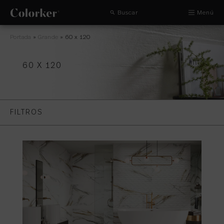
Buscar
Menú
Portada
»
Grande
»
60 x 120
60 X 120
FILTROS