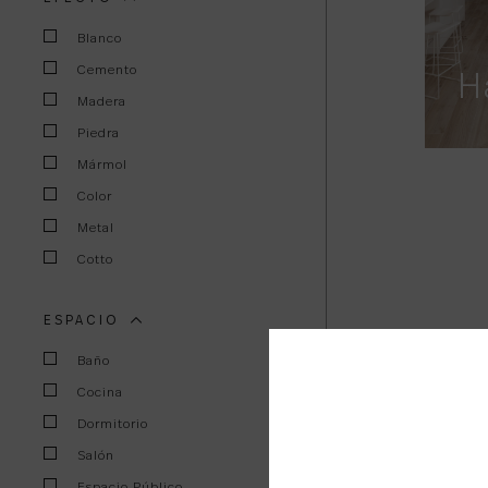
Blanco
Cemento
H
Madera
Piedra
Mármol
Color
Metal
Cotto
ESPACIO
Baño
Cocina
Dormitorio
Salón
Espacio Público