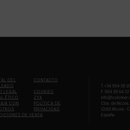
TAL DEL
CONTACTO
LEADO
T.+34 964 36 16
O LEGAL
COOKIES
F. 964 38 64 32
AL ÉTICO
ZYX
info@colorker
BAJA CON
POLÍTICA DE
Ctra. de Alcora
OTROS
PRIVACIDAD
12110 Alcora - C
DICIONES DE VENTA
España