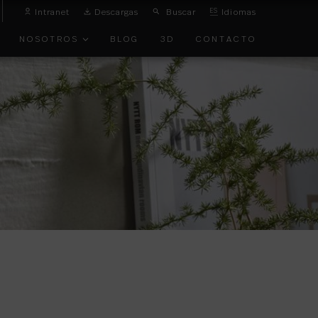
Intranet
Descargas
Buscar
ES
Idiomas
NOSOTROS
BLOG
3D
CONTACTO
O
VANGUARDIA
TOS