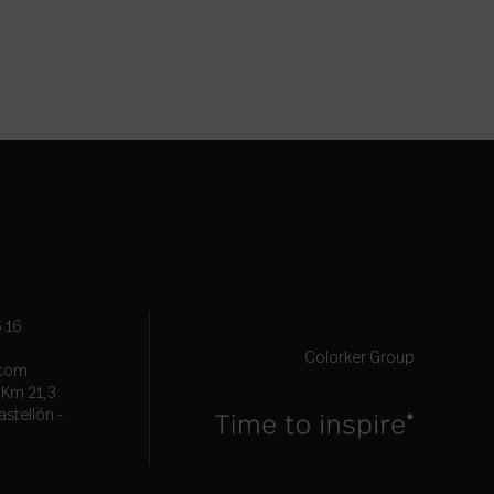
 16
Colorker Group
.com
, Km 21,3
astellón -