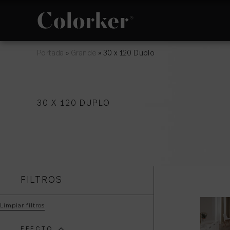
Portada
»
Grande
»
30 x 120 Duplo
NOVEDADES
FILOSOFÍA
30 X 120 DUPLO
ESPACIO
POLÍTICA DE
GESTIÓN
INTEGRADA
FILTROS
Limpiar filtros
EFECTO