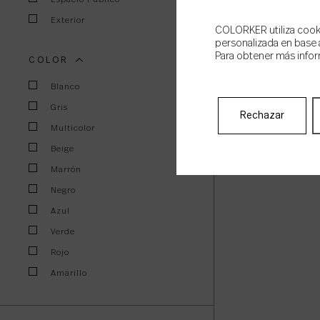
Exterior
COLORKER utiliza cookie
personalizada en base a
Para obtener más infor
COLOR
Blanco
Gris
Rechazar
Multicolor
Beige
Marrón
Negro
Azul
Verde
Rojo
Amarillo