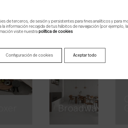
s de terceros, de sesión y persistentes para fines analíticos y para m
 la información recogida de tus hábitos de navegación (por ejemplo, las
mación visite nuestra
política de cookies
thena
Atlas
Configuración de cookies
Aceptar todo
oxer
Broadway