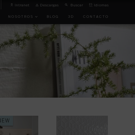
Intranet
Descargas
Buscar
ES
Idiomas
NOSOTROS
BLOG
3D
CONTACTO
O
VANGUARDIA
TOS
NEW