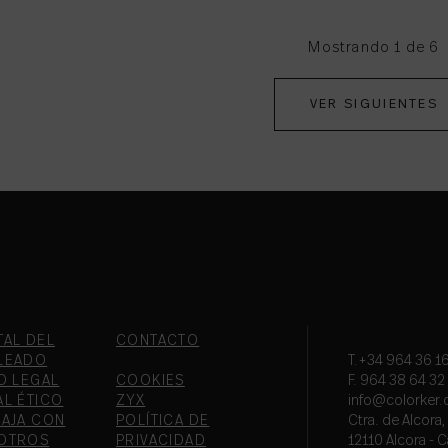
Mostrando 1 de 6
VER SIGUIENTES
TAL DEL
CONTACTO
LEADO
T.+34 964 36 16
O LEGAL
COOKIES
F. 964 38 64 32
AL ÉTICO
ZYX
info@colorker
BAJA CON
POLÍTICA DE
Ctra. de Alcora
OTROS
PRIVACIDAD
12110 Alcora - C