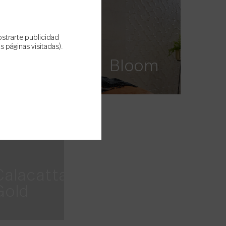
ostrarte publicidad
Bella
 páginas visitadas).
Stone
Bloom
Calacatta
Gold