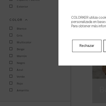
Exterior
COLORKER utiliza cookie
COLOR
personalizada en base a
Para obtener más infor
A
Blanco
Gris
Multicolor
Rechazar
Beige
Marrón
Negro
Azul
Verde
Rojo
B
Amarillo