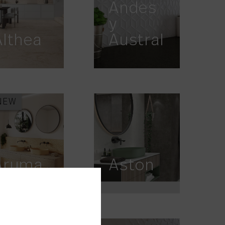
Andes
y
Althea
Austral
NEW
Aruma
Aston