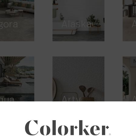
gora
Alaska
qua
Arty