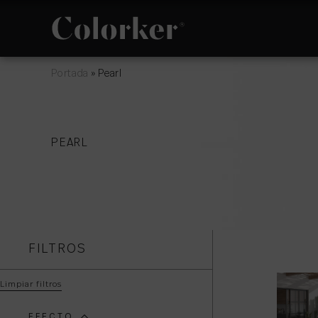
Portada
»
Pearl
NOVEDADES
FILOSOFÍA
PEARL
ESPACIO
POLÍTICA DE
GESTIÓN
INTEGRADA
FILTROS
Limpiar filtros
EFECTO