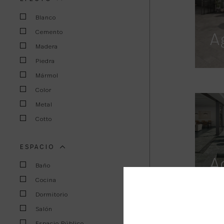
Blanco
Cemento
A
Madera
Piedra
Mármol
Color
Metal
Cotto
ESPACIO
A
Baño
Cocina
Dormitorio
Salón
Espacio Público