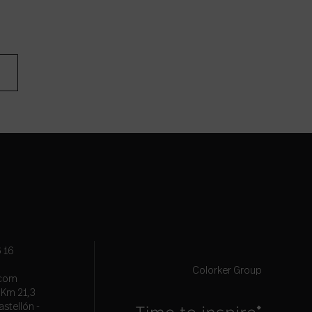
 16
Colorker Group
.com
, Km 21,3
astellón -