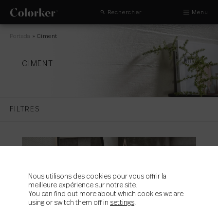
Rechercher
Menu
Portada
»
Ciment
CIMENT
FILTRES
Nous utilisons des cookies pour vous offrir la
meilleure expérience sur notre site.
You can find out more about which cookies we are
using or switch them off in
settings
.