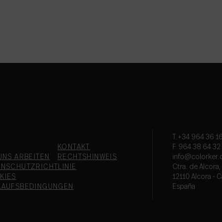
T.+34 964 36 16
KONTAKT
F. 964 38 64 32
UNS ARBEITEN
RECHTSHINWEIS
info@colorker
ENSCHUTZRICHTLINIE
Ctra. de Alcora
KIES
12110 Alcora - C
KAUFSBEDINGUNGEN
España