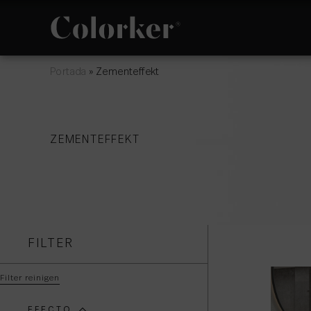
Portada
»
Zementeffekt
NEUIGKEITEN
PHILOSOPHIE
ZEMENTEFFEKT
AVANTGARDE
RÄUME
FILTER
Filter reinigen
EFECTO