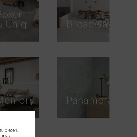
Boxer
& Uniq
Broadway
Memory
Panamera
zu bieten.
ttings
.