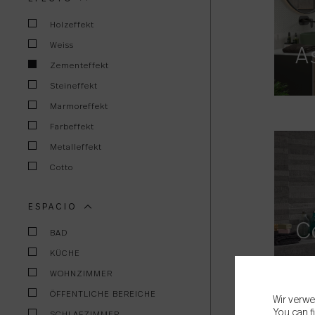
Holzeffekt
Weiss
A
Zementeffekt
Steineffekt
Marmoreffekt
Farbeffekt
Metalleffekt
Cotto
ESPACIO
C
BAD
KÜCHE
WOHNZIMMER
ÖFFENTLICHE BEREICHE
Wir verwe
You can f
SCHLAFZIMMER