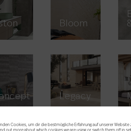
ston
Bloom
oncept
Legacy
nden Cookies, um dir die bestmögliche Erfahrung auf unserer Website 
ind out more about which cookies we are using or switch them off in
se