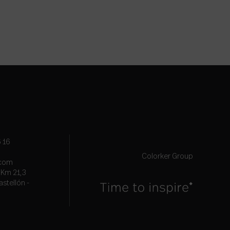
 16
Colorker Group
.com
, Km 21,3
astellón -