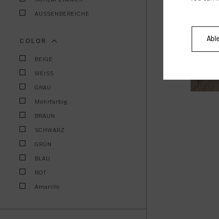
AUSSENBEREICHE
Abl
COLOR
R
BEIGE
WEISS
GRAU
Mehrfarbig
BRAUN
SCHWARZ
GRÜN
BLAU
ROT
Amarillo