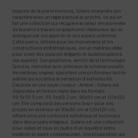
PARTAGER
→
Inspirée de la pierre Hontoria, Solaris interprète son
caractère avec un regard actuel et proche, ce qui en
fait une collection qui récupère la valeur émotionnelle
PARTAGER
→
de la pierre à travers un graphisme chaleureux qui se
PARTAGER
PARTAGER
→
→
distingue par son grain fin et son aspect uniforme.
Cette pierre, utilisée pour les monuments et les
constructions emblématiques, est un matériau idéal
PARTAGER
→
pour créer des espaces élégants et durables grâce à
ses qualités. Son graphisme, enrichi de la technologie
Spectra, reproduit avec précision la richesse visuelle
de matériau original, apportant une profondeur tactile
subtile qui accentue la sensation d’authenticité.
Déclinée en une seule couleur - Amber - Solaris est
disponible en finition mate dans les formats
59.5x59.5 cm, 59.5x119.2 cm, 90x90 cm et 120x120
cm. Elle comprend des versions Grip+ pour des
projets en extérieur en 90x90 cm et 120x120 cm,
offrant ainsi une continuité esthétique et technique
dans des projets intégraux. Solaris est une collection
pour celles et ceux en quête d’un équilibre entre
tradition et esprit contemporain. Une proposition qui