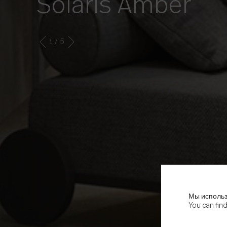
Solaris Amber
1
/ 5
Мы использ
You can fin