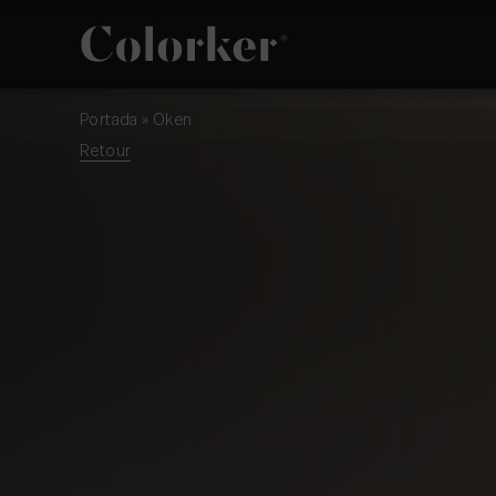
Portada
»
Oken
NOVEAUTÉS
PHILOSOPHIE
Retour
ESPACE
AVANT GARDE