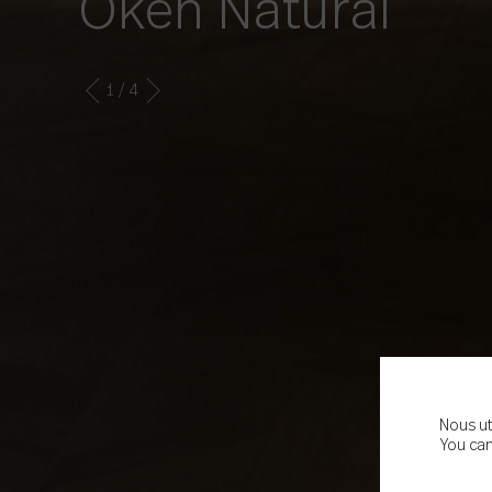
Oken Natural
1
/ 4
Nous ut
You can