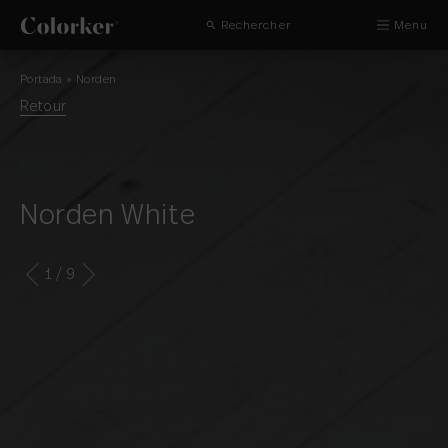
Rechercher
Menu
Portada
»
Norden
Retour
Norden White
1
/ 9