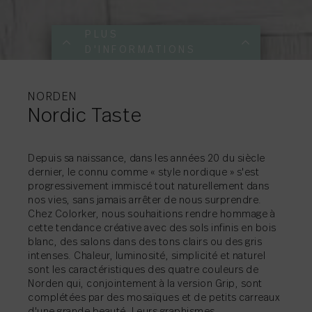
PLUS
D'INFORMATIONS
PLUS
PLUS
PLUS
PLUS
PLUS
PLUS
PLUS
PLUS
D'INFORMATIONS
D'INFORMATIONS
D'INFORMATIONS
D'INFORMATIONS
D'INFORMATIONS
D'INFORMATIONS
D'INFORMATIONS
D'INFORMATIONS
NORDEN
Nordic Taste
PARTAGER
→
Depuis sa naissance, dans les années 20 du siècle
dernier, le connu comme « style nordique » s'est
progressivement immiscé tout naturellement dans
PARTAGER
PARTAGER
PARTAGER
PARTAGER
PARTAGER
PARTAGER
PARTAGER
PARTAGER
→
→
→
→
→
→
→
→
nos vies, sans jamais arrêter de nous surprendre.
Chez Colorker, nous souhaitions rendre hommage à
cette tendance créative avec des sols infinis en bois
blanc, des salons dans des tons clairs ou des gris
intenses. Chaleur, luminosité, simplicité et naturel
sont les caractéristiques des quatre couleurs de
Norden qui, conjointement à la version Grip, sont
complétées par des mosaïques et de petits carreaux
d'une grande beauté. Leurs graphismes,