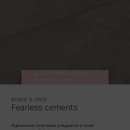
ДОПОЛНИТЕЛЬНАЯ
ИНФОРМАЦИЯ
ДОПОЛНИТЕЛЬНА
ДОПОЛНИТЕЛЬНА
ДОПОЛНИТЕЛЬНА
ДОПОЛНИТЕЛЬНА
ДОПОЛНИТЕЛЬНА
ИНФОРМАЦИЯ
ИНФОРМАЦИЯ
ИНФОРМАЦИЯ
ИНФОРМАЦИЯ
ИНФОРМАЦИЯ
BOXER & UNIQ
Fearless cements
ДЕЛИТЬСЯ
→
Идеальное сочетание рождается в точке