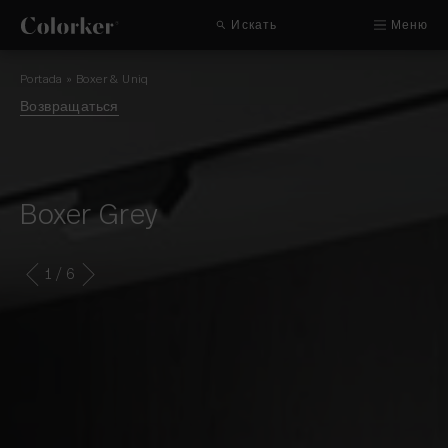
Искать
Меню
Portada
»
Boxer & Uniq
Возвращаться
Boxer Grey
1
/ 6