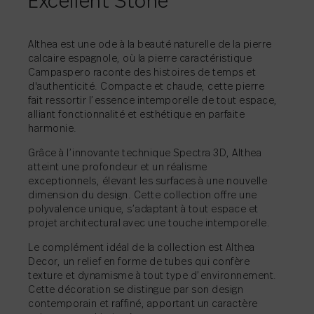
Excellent Stone
PARTAGER
→
Althea est une ode à la beauté naturelle de la pierre
calcaire espagnole, où la pierre caractéristique
Campaspero raconte des histoires de temps et
PARTAGER
PARTAGER
→
→
d'authenticité. Compacte et chaude, cette pierre
PARTAGER
→
fait ressortir l’essence intemporelle de tout espace,
alliant fonctionnalité et esthétique en parfaite
harmonie.
Grâce à l’innovante technique Spectra 3D, Althea
atteint une profondeur et un réalisme
exceptionnels, élevant les surfaces à une nouvelle
PARTAGER
→
dimension du design. Cette collection offre une
polyvalence unique, s’adaptant à tout espace et
projet architectural avec une touche intemporelle.
Le complément idéal de la collection est Althea
Decor, un relief en forme de tubes qui confère
texture et dynamisme à tout type d’environnement.
Cette décoration se distingue par son design
contemporain et raffiné, apportant un caractère