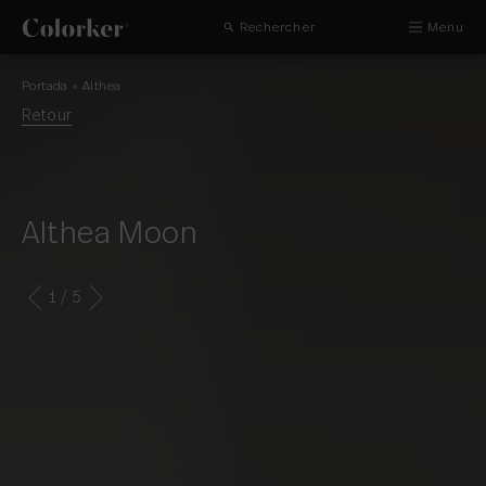
Rechercher
Menu
Portada
»
Althea
Retour
Althea Moon
1
/ 5