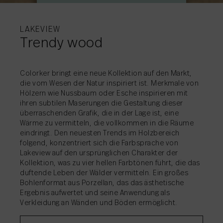
WEITERE
WEITERE
WEITERE
WEITERE
WEITERE
WEITERE
WEITERE
INFORMATIONEN
INFORMATIONEN
INFORMATIONEN
INFORMATIONEN
INFORMATIONEN
INFORMATIONEN
INFORMATIONEN
LAKEVIEW
Trendy wood
AKTIE
→
Colorker bringt eine neue Kollektion auf den Markt,
die vom Wesen der Natur inspiriert ist. Merkmale von
Hölzern wie Nussbaum oder Esche inspirieren mit
AKTIE
AKTIE
AKTIE
AKTIE
AKTIE
AKTIE
AKTIE
→
→
→
→
→
→
→
ihren subtilen Maserungen die Gestaltung dieser
überraschenden Grafik, die in der Lage ist, eine
Wärme zu vermitteln, die vollkommen in die Räume
eindringt. Den neuesten Trends im Holzbereich
folgend, konzentriert sich die Farbsprache von
Lakeview auf den ursprünglichen Charakter der
Kollektion, was zu vier hellen Farbtönen führt, die das
duftende Leben der Wälder vermitteln. Ein großes
Bohlenformat aus Porzellan, das das ästhetische
Ergebnis aufwertet und seine Anwendung als
Verkleidung an Wänden und Böden ermöglicht.