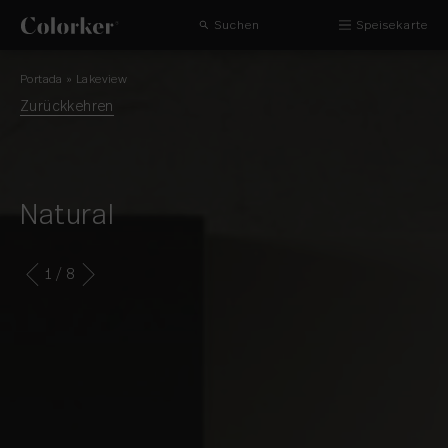
Suchen
Speisekarte
Portada
»
Lakeview
Zurückkehren
Natural
1
/ 8