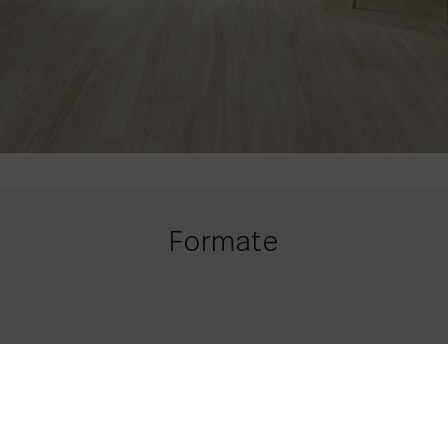
Formate
23 x 120
9.06 x 47.24