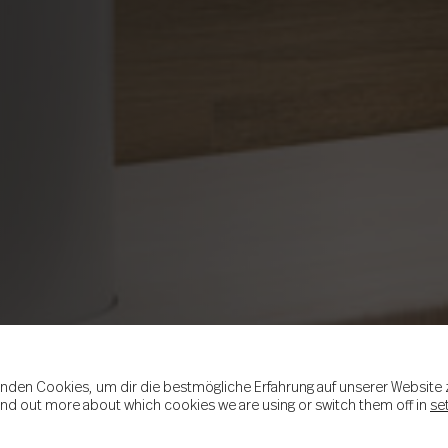
nden Cookies, um dir die bestmögliche Erfahrung auf unserer Website 
ind out more about which cookies we are using or switch them off in
se