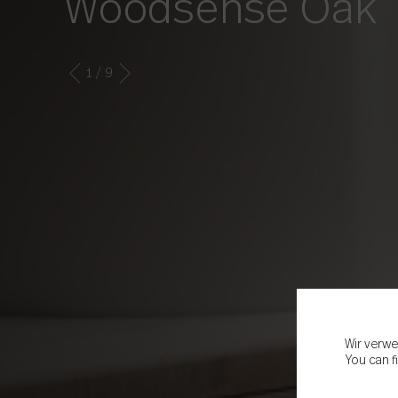
Woodsense Oak
1
/ 9
Wir verwe
You can f