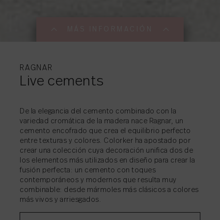
MÁS INFORMACIÓN
MÁS INFORMACI
MÁS INFORMACI
MÁS INFORMACI
MÁS INFORMACI
MÁS INFORMACI
RAGNAR
Live cements
COMPARTIR
→
De la elegancia del cemento combinado con la
COMPARTIR
→
variedad cromática de la madera nace Ragnar, un
cemento encofrado que crea el equilibrio perfecto
COMPARTIR
→
entre texturas y colores. Colorker ha apostado por
COMPARTIR
COMPARTIR
→
→
crear una colección cuya decoración unifica dos de
los elementos más utilizados en diseño para crear la
COMPARTIR
→
fusión perfecta: un cemento con toques
contemporáneos y modernos que resulta muy
combinable: desde mármoles más clásicos a colores
más vivos y arriesgados.