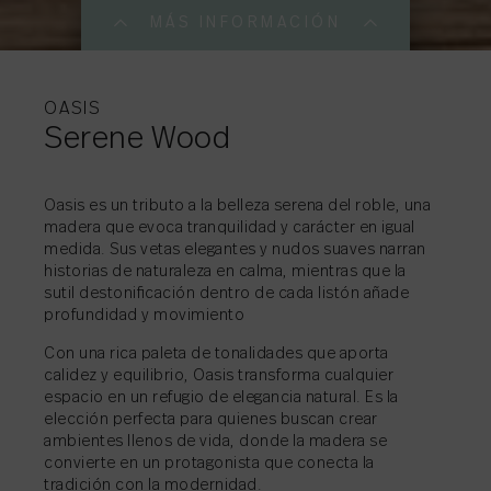
MÁS INFORMACIÓN
MÁS INFORMACI
MÁS INFORMACI
MÁS INFORMACI
OASIS
Serene Wood
COMPARTIR
→
Oasis es un tributo a la belleza serena del roble, una
madera que evoca tranquilidad y carácter en igual
medida. Sus vetas elegantes y nudos suaves narran
COMPARTIR
COMPARTIR
→
→
historias de naturaleza en calma, mientras que la
sutil destoniﬁcación dentro de cada listón añade
profundidad y movimiento
COMPARTIR
→
Con una rica paleta de tonalidades que aporta
calidez y equilibrio, Oasis transforma cualquier
espacio en un refugio de elegancia natural. Es la
elección perfecta para quienes buscan crear
ambientes llenos de vida, donde la madera se
convierte en un protagonista que conecta la
tradición con la modernidad.