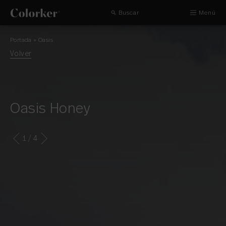
Buscar
Menú
Portada
»
Oasis
Volver
Oasis Honey
1
/ 4