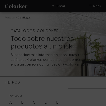
Buscar
Menú
Portada
»
Catálogos
CATÁLOGOS COLORKER
Todo sobre nuestros
productos a un click
Si necesitas más información sobre nuestros
catálogos Colorker, contacta con tu comercial o
envía un correo a comunicacion@colorker.com
FILTROS
Ver todos
CATÁLOGOS GENERALES
A
B
C
D
E