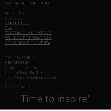
PORTAL DEL EMPLEADO
CONTACTO
AVISO LEGAL
COOKIES
CANAL ÉTICO
ZYX
TRABAJA CON NOSOTROS
POLÍTICA DE PRIVACIDAD
CONDICIONES DE VENTA
T.+34 964 36 16 16
F. 964 38 64 32
info@colorker.com
Ctra. de Alcora, Km 21,3
12110 Alcora - Castellón - España
Colorker Group