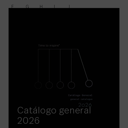
F
G
H
I
J
K
L
M
N
O
P
Q
R
S
T
U
V
W
X
Y
Z
Catálogo general
2026