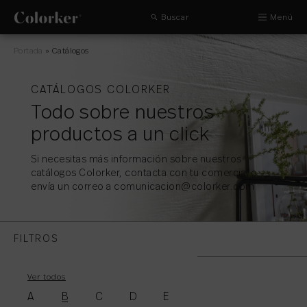
Buscar
Menú
Portada
»
Catálogos
CATÁLOGOS COLORKER
Todo sobre nuestros
productos a un click
Si necesitas más información sobre nuestros
catálogos Colorker, contacta con tu comercial o
envía un correo a comunicacion@colorker.com
FILTROS
Ver todos
CATÁLOGOS GENERALES
A
B
C
D
E