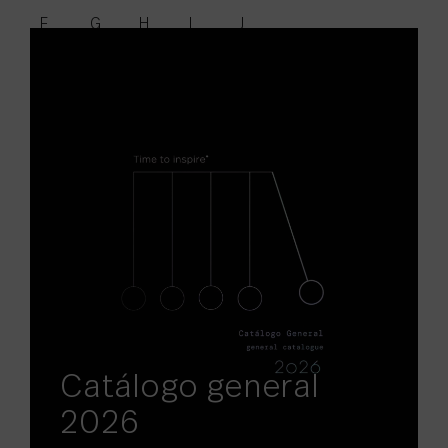
F
G
H
I
J
K
L
M
N
O
P
Q
R
S
T
U
V
W
X
Y
Z
Catálogo general
2026