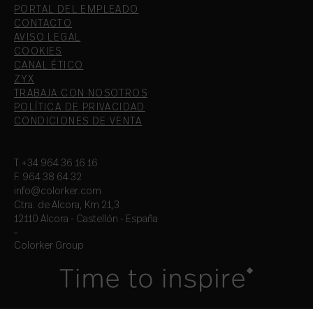
PORTAL DEL EMPLEADO
CONTACTO
AVISO LEGAL
COOKIES
CANAL ÉTICO
ZYX
TRABAJA CON NOSOTROS
POLÍTICA DE PRIVACIDAD
CONDICIONES DE VENTA
T.+34 964 36 16 16
F. 964 38 64 32
info@colorker.com
Ctra. de Alcora, Km 21,3
12110 Alcora - Castellón - España
Colorker Group