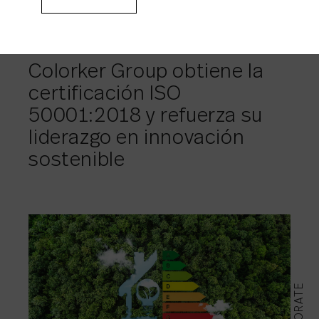
11/09/2025
Colorker Group obtiene la
certificación ISO
50001:2018 y refuerza su
liderazgo en innovación
sostenible
CORPORATE