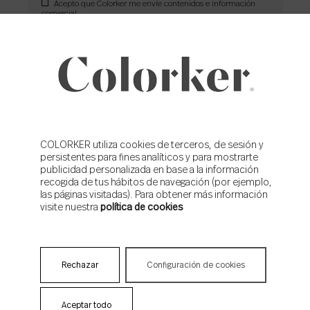
Acepto que Colorker me envíe contenidos e información
comercial
COLORKER utiliza cookies de terceros, de sesión y
persistentes para fines analíticos y para mostrarte
NOTICIAS RELACIONADAS
publicidad personalizada en base a la información
recogida de tus hábitos de navegación (por ejemplo,
las páginas visitadas). Para obtener más información
visite nuestra
política de cookies
Rechazar
Configuración de cookies
CORPORATE
Aceptar todo