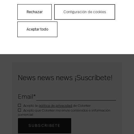
definitivamente en un espacio de
experimentación sensorial.
Rechazar
Configuración de cookies
Aceptar todo
News news news ¡Suscríbete!
Email
*
Acepto la
política de privacidad
de Colorker
Acepto que Colorker me envíe contenidos e información
comercial