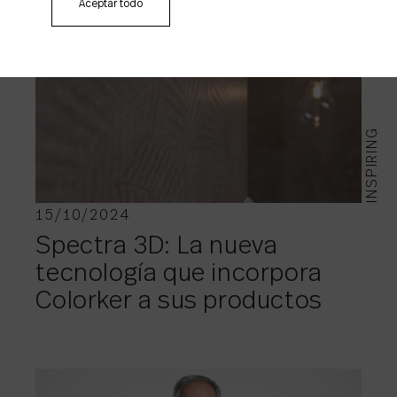
Aceptar todo
INSPIRING
15/10/2024
Spectra 3D: La nueva
tecnología que incorpora
Colorker a sus productos