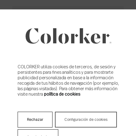
News news news ¡Suscríbete!
Email
*
Acepto la
política de privacidad
de Colorker
Acepto que Colorker me envíe contenidos e información
comercial
COLORKER utiliza cookies de terceros, de sesión y
persistentes para fines analíticos y para mostrarte
publicidad personalizada en base a la información
recogida de tus hábitos de navegación (por ejemplo,
las páginas visitadas). Para obtener más información
visite nuestra
política de cookies
Rechazar
Configuración de cookies
NOTICIAS RELACIONADAS