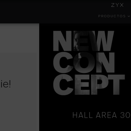
PRODUCTOS
INSIDE
COLECCIONES
GESTIÓN
EFECT
COLORKER
AMBIENTAL
ie!
PORTAL DEL
COLOR
FORMA
EMPLEADO