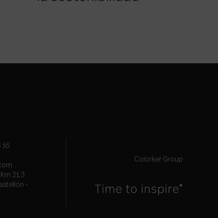
 16
Colorker Group
.com
, Km 21,3
astellón -