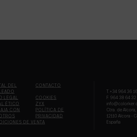
TAL DEL
CONTACTO
LEADO
T.+34 964 36 16
O LEGAL
COOKIES
F. 964 38 64 32
AL ÉTICO
ZYX
info@colorker
BAJA CON
POLÍTICA DE
Ctra. de Alcora
OTROS
PRIVACIDAD
12110 Alcora - C
DICIONES DE VENTA
España