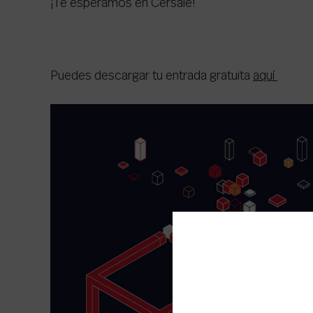
¡Te esperamos en Cersaie!
Puedes descargar tu entrada gratuita
aquí