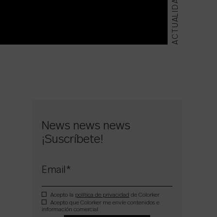
ACTUALIDAD
News news news
¡Suscríbete!
Email
*
Acepto la
política de privacidad
de Colorker
Acepto que Colorker me envíe contenidos e
información comercial