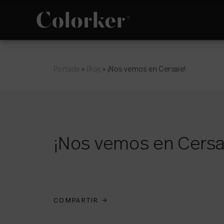
NOVEDADES
FILOSOFÍA
Portada
»
Blog
»
¡Nos vemos en Cersaie!
¡Nos vemos en Cersa
ESPACIO
POLÍTICA DE
GESTIÓN
INTEGRADA
COMPARTIR
→