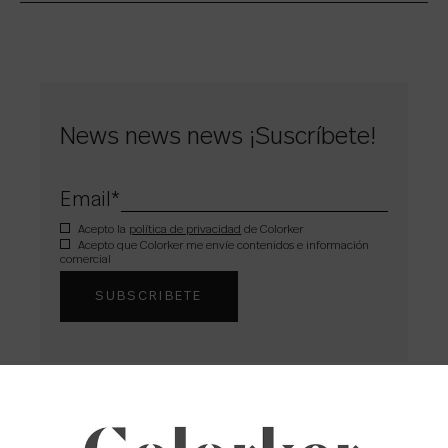
News news news ¡Suscríbete!
Email
*
Acepto la
política de privacidad
de Colorker
Acepto que Colorker me envíe contenidos e información
comercial