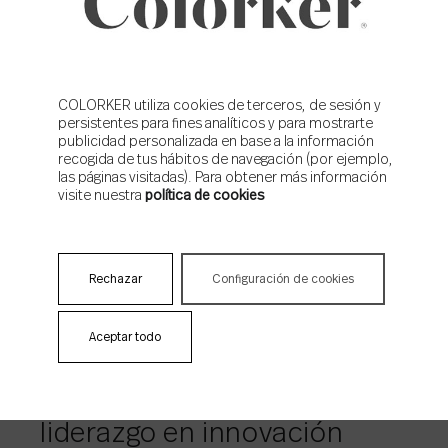
NOTICIAS RELACIONADAS
COLORKER utiliza cookies de terceros, de sesión y
persistentes para fines analíticos y para mostrarte
publicidad personalizada en base a la información
recogida de tus hábitos de navegación (por ejemplo,
las páginas visitadas). Para obtener más información
CORPORATE
visite nuestra
política de cookies
Rechazar
Configuración de cookies
11/09/2025
Colorker Group obtiene la
Aceptar todo
certificación ISO
50001:2018 y refuerza su
liderazgo en innovación