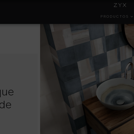
PRODUCTOS
INSIDE
COLECCIONES
GESTIÓN
EFECT
COLORKER
AMBIENTAL
que
PORTAL DEL
COLOR
FORMA
EMPLEADO
 de