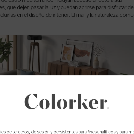
 de estilo mediterráneo incluyan acceso directo a sus
s, que dejen pasar la luz y puedan abrirse para disfrutar de
luirlas en el diseño de interior. El mar y la naturaleza como
s de terceros, de sesión y persistentes para fines analíticos y para m