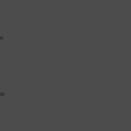
as
ias