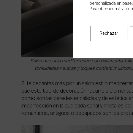
personalizada en base a
Para obtener más infor
Rechazar
Salón de estilo mediterráneo con pavimento Taka
tonalidades neutras y toques confetti multicolor
Si te decantas más por un salón estilo mediterrá
que este tipo de decoración recurre a elemento
como son las paredes encaladas y de estética ar
imperfección en la que cada señal y grieta es bel
románticos, antiguos o decapados son los prota