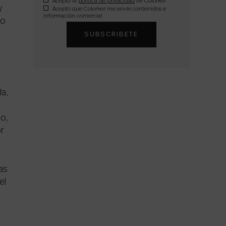
Acepto la
política de privacidad
de Colorker
y
Acepto que Colorker me envíe contenidos e
información comercial
 o
la,
do,
or
as
el
n