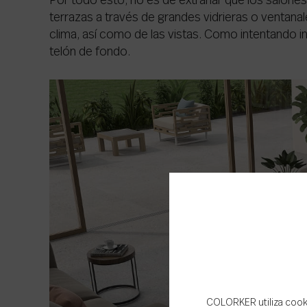
Por todo esto, no es de extrañar que los salones
terrazas a través de grandes vidrieras o ventanale
clima, así como de las vistas. Como intentando inc
telón de fondo.
COLORKER utiliza cookie