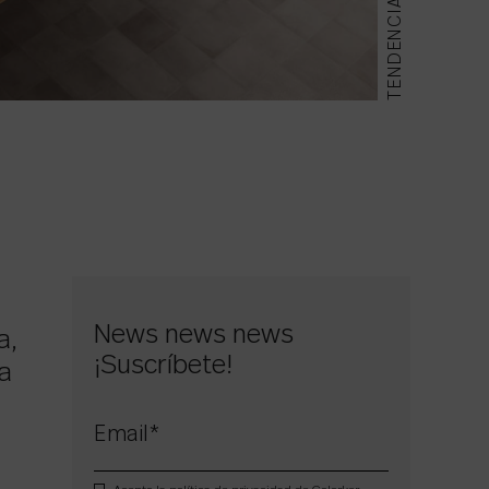
TENDENCIAS
News news news
a,
¡Suscríbete!
la
Email
*