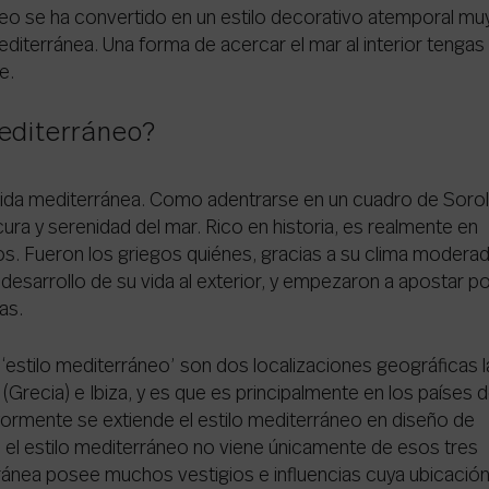
neo se ha convertido en un estilo decorativo atemporal mu
diterránea. Una forma de acercar el mar al interior tengas
e.
mediterráneo?
a vida mediterránea. Como adentrarse en un cuadro de Sorol
ura y serenidad del mar. Rico en historia, es realmente en
os. Fueron los griegos quiénes, gracias a su clima modera
esarrollo de su vida al exterior, y empezaron a apostar p
as.
estilo mediterráneo’ son dos localizaciones geográficas l
(Grecia) e Ibiza, y es que es principalmente en los países d
yormente se extiende el estilo mediterráneo en diseño de
e, el estilo mediterráneo no viene únicamente de esos tres
ránea posee muchos vestigios e influencias cuya ubicació