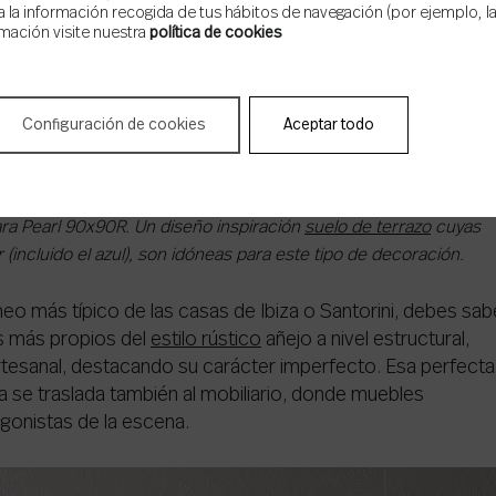
 la información recogida de tus hábitos de navegación (por ejemplo, las
mación visite nuestra
política de cookies
Configuración de cookies
Aceptar todo
ra Pearl 90x90R. Un diseño inspiración
suelo de terrazo
cuyas
 (incluido el azul), son idóneas para este tipo de decoración.
neo más típico de las casas de Ibiza o Santorini, debes sab
s más propios del
estilo rústico
añejo a nivel estructural,
tesanal, destacando su carácter imperfecto. Esa perfecta
la se traslada también al mobiliario, donde muebles
gonistas de la escena.