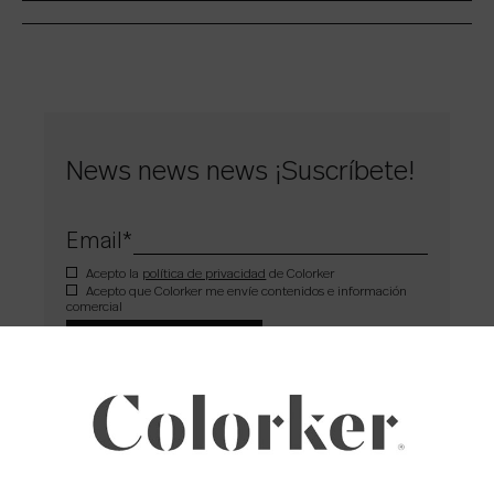
News news news ¡Suscríbete!
Email
*
Acepto la
política de privacidad
de Colorker
Acepto que Colorker me envíe contenidos e información
comercial