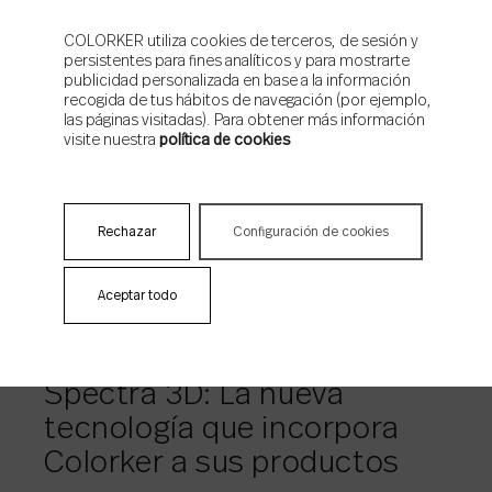
COLORKER utiliza cookies de terceros, de sesión y
NOTICIAS RELACIONADAS
persistentes para fines analíticos y para mostrarte
publicidad personalizada en base a la información
recogida de tus hábitos de navegación (por ejemplo,
las páginas visitadas). Para obtener más información
visite nuestra
política de cookies
Rechazar
Configuración de cookies
INSPIRING
Aceptar todo
15/10/2024
Spectra 3D: La nueva
tecnología que incorpora
Colorker a sus productos