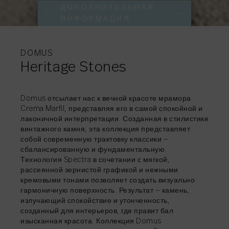
ДОПОЛНИТЕЛЬНАЯ
ИНФОРМАЦИЯ
ДОПОЛНИТЕЛЬНА
ДОПОЛНИТЕЛЬНА
ДОПОЛНИТЕЛЬНА
ДОПОЛНИТЕЛЬНА
ДОПОЛНИТЕЛЬНА
ИНФОРМАЦИЯ
ИНФОРМАЦИЯ
ИНФОРМАЦИЯ
ИНФОРМАЦИЯ
ИНФОРМАЦИЯ
DOMUS
Heritage Stones
Domus отсылает нас к вечной красоте мрамора
Crema Marfil, представляя его в самой спокойной и
ДЕЛИТЬСЯ
→
лаконичной интерпретации. Созданная в стилистике
ДЕЛИТЬСЯ
ДЕЛИТЬСЯ
ДЕЛИТЬСЯ
→
→
→
винтажного камня, эта коллекция представляет
собой современную трактовку классики —
ДЕЛИТЬСЯ
→
сбалансированную и фундаментальную.
Технология Spectra в сочетании с мягкой,
рассеянной зернистой графикой и нежными
кремовыми тонами позволяет создать визуально
гармоничную поверхность. Результат — камень,
излучающий спокойствие и утонченность,
ДЕЛИТЬСЯ
→
созданный для интерьеров, где правит бал
изысканная красота. Коллекция Domus