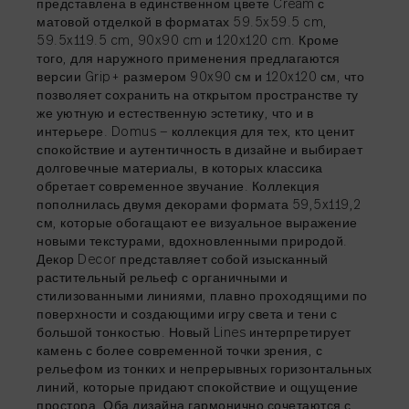
представлена в единственном цвете Cream с
матовой отделкой в форматах 59.5x59.5 cm,
59.5x119.5 cm, 90x90 cm и 120x120 cm. Кроме
того, для наружного применения предлагаются
версии Grip+ размером 90x90 см и 120x120 см, что
позволяет сохранить на открытом пространстве ту
же уютную и естественную эстетику, что и в
интерьере. Domus — коллекция для тех, кто ценит
спокойствие и аутентичность в дизайне и выбирает
долговечные материалы, в которых классика
обретает современное звучание. Коллекция
пополнилась двумя декорами формата 59,5x119,2
см, которые обогащают ее визуальное выражение
новыми текстурами, вдохновленными природой.
Декор Decor представляет собой изысканный
растительный рельеф с органичными и
стилизованными линиями, плавно проходящими по
поверхности и создающими игру света и тени с
большой тонкостью. Новый Lines интерпретирует
камень с более современной точки зрения, с
рельефом из тонких и непрерывных горизонтальных
линий, которые придают спокойствие и ощущение
простора. Оба дизайна гармонично сочетаются с