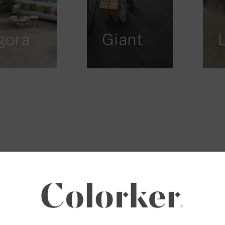
gora
Giant