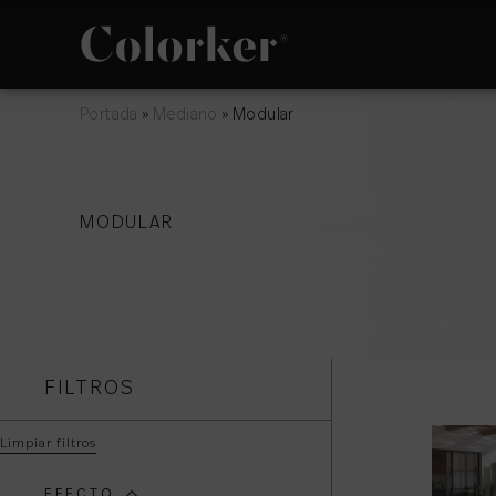
Portada
»
Mediano
»
Modular
NOVEDADES
FILOSOFÍA
MODULAR
ESPACIO
POLÍTICA DE
GESTIÓN
INTEGRADA
FILTROS
Limpiar filtros
EFECTO