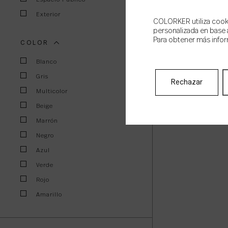
Exterior
COLORKER utiliza cookie
personalizada en base a
Para obtener más infor
COLOR
Blanco
Gris
Rechazar
Multicolor
Beige
Marrón
Negro
Azul
Verde
Rojo
Amarillo