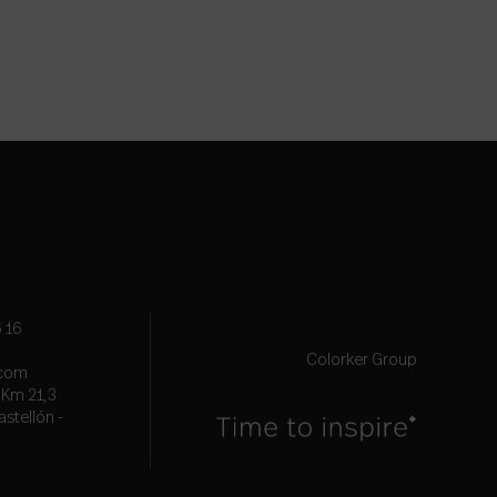
 16
Colorker Group
.com
, Km 21,3
astellón -