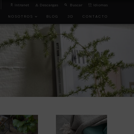
Intranet
Descargas
Buscar
ES
Idiomas
NOSOTROS
BLOG
3D
CONTACTO
O
VANGUARDIA
TOS