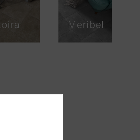
Loira
Meribel