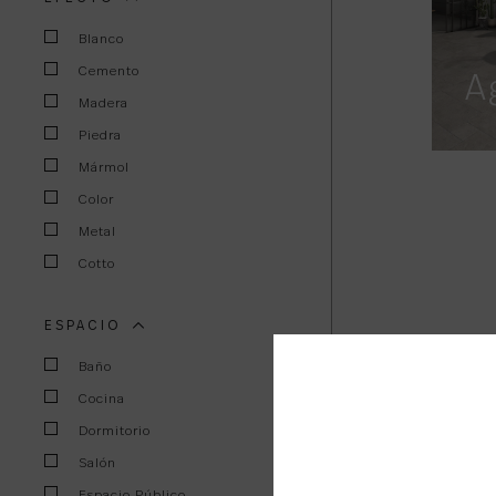
Blanco
Cemento
A
Madera
Piedra
Mármol
Color
Metal
Cotto
ESPACIO
Baño
Cocina
Dormitorio
Salón
Espacio Público