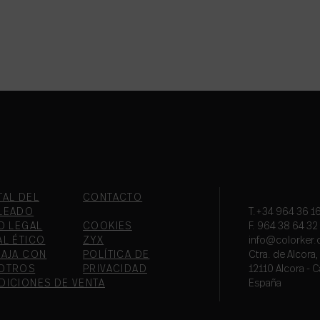
TAL DEL
CONTACTO
LEADO
T.+34 964 36 16
O LEGAL
COOKIES
F. 964 38 64 32
AL ÉTICO
ZYX
info@colorker
BAJA CON
POLÍTICA DE
Ctra. de Alcora
OTROS
PRIVACIDAD
12110 Alcora - C
DICIONES DE VENTA
España