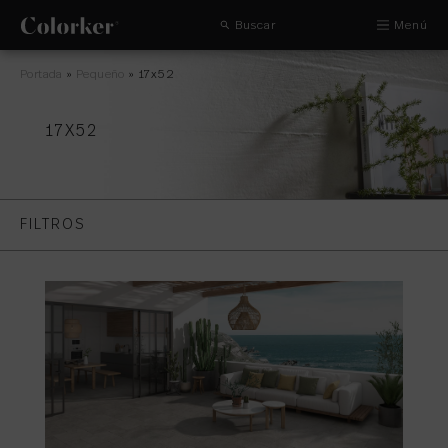
Buscar
Menú
Portada
»
Pequeño
»
17x52
17X52
FILTROS