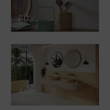
Arty
NEW
Aruma