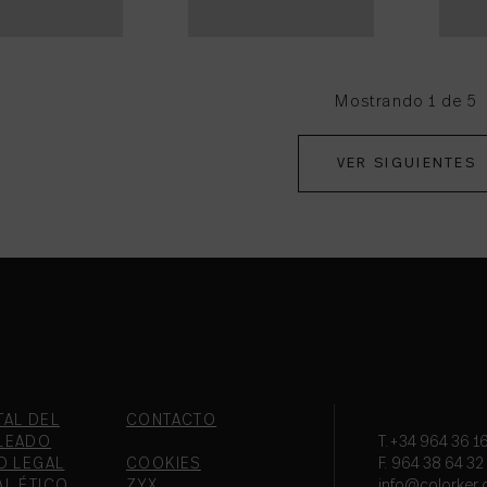
Mostrando 1 de 5
VER SIGUIENTES
TAL DEL
CONTACTO
LEADO
T.+34 964 36 16
O LEGAL
COOKIES
F. 964 38 64 32
AL ÉTICO
ZYX
info@colorker