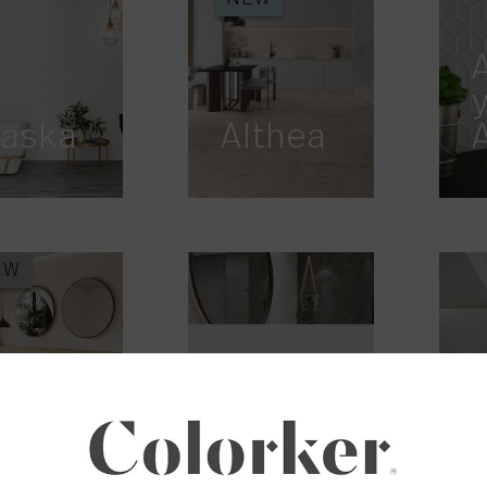
laska
Althea
EW
ruma
Aston