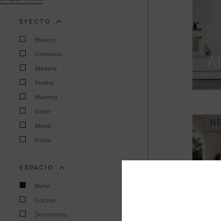
EFECTO
Blanco
Cemento
A
Madera
Piedra
Mármol
Color
N
Metal
Cotto
ESPACIO
A
Baño
Cocina
Dormitorio