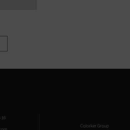
 16
Colorker Group
.com