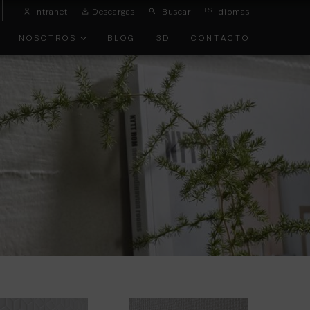
Intranet
Descargas
Buscar
ES
Idiomas
NOSOTROS
BLOG
3D
CONTACTO
O
VANGUARDIA
TOS