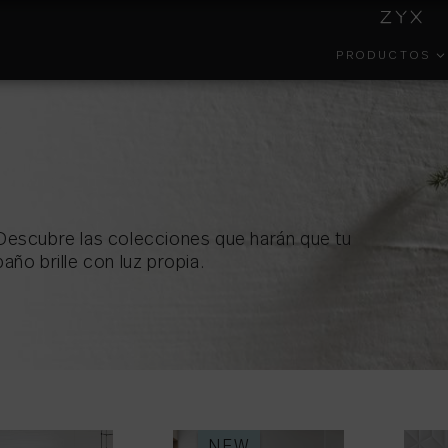
PRODUCTOS
INSIDE
COLECCIONES
GESTIÓN
EFECT
COLORKER
AMBIENTAL
Descubre las colecciones que harán que tu
baño brille con luz propia.
PORTAL DEL
COLOR
FORMA
EMPLEADO
NEW