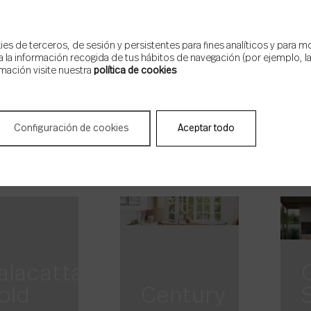
s de terceros, de sesión y persistentes para fines analíticos y para m
 la información recogida de tus hábitos de navegación (por ejemplo, las
mación visite nuestra
política de cookies
ella
tone
Bloom
Configuración de cookies
Aceptar todo
alacatta
old
Century