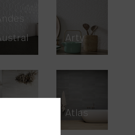
Andes
y
Austral
Arty
Athena
Atlas