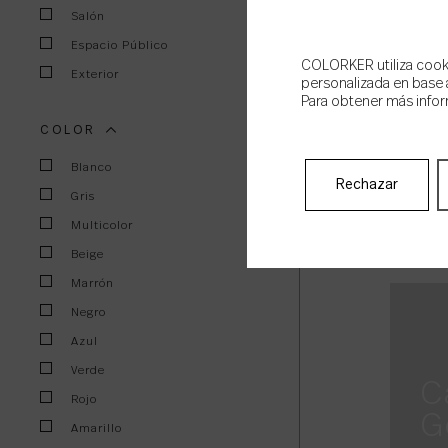
Salón
Espacio Público
COLORKER utiliza cookie
Exterior
personalizada en base a
Para obtener más infor
COLOR
B
S
Blanco
Rechazar
Gris
Multicolor
Beige
Marrón
Negro
Azul
Verde
C
Rojo
G
Amarillo