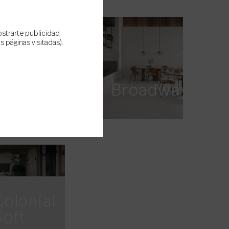
ostrarte publicidad
 páginas visitadas).
Boxer
Broadway
Colonial
Soft