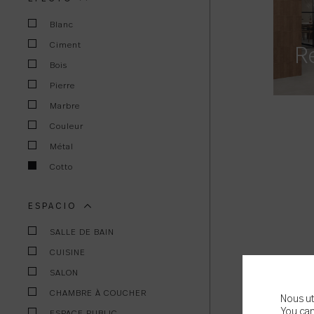
Blanc
Ciment
R
Bois
Pierre
Marbre
Couleur
Métal
Cotto
ESPACIO
SALLE DE BAIN
CUISINE
SALON
CHAMBRE À COUCHER
Nous ut
You can
ESPACE PUBLIC