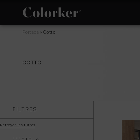
Portada
»
Cotto
NOVEAUTÉS
PHILOSOPHIE
COTTO
ESPACE
AVANT GARDE
FILTRES
Nettoyer les filtres
EFECTO