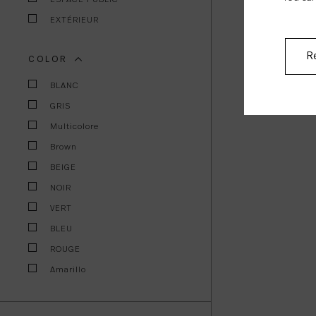
EXTÉRIEUR
Re
COLOR
BLANC
GRIS
Multicolore
Brown
BEIGE
NOIR
VERT
BLEU
ROUGE
Amarillo