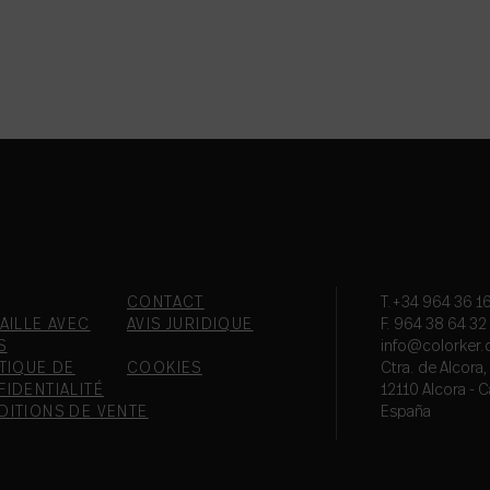
CONTACT
T.+34 964 36 16
AILLE AVEC
AVIS JURIDIQUE
F. 964 38 64 32
S
info@colorker
TIQUE DE
COOKIES
Ctra. de Alcora
IDENTIALITÉ
12110 Alcora - C
DITIONS DE VENTE
España