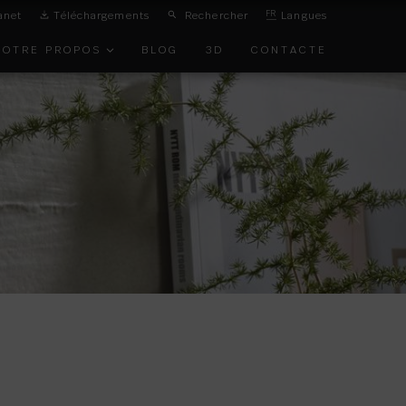
anet
Téléchargements
Rechercher
FR
Langues
NOTRE PROPOS
BLOG
3D
CONTACTE
ON DE
IRONNEMENT
TS