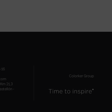
 16
Colorker Group
.com
, Km 21,3
astellón -